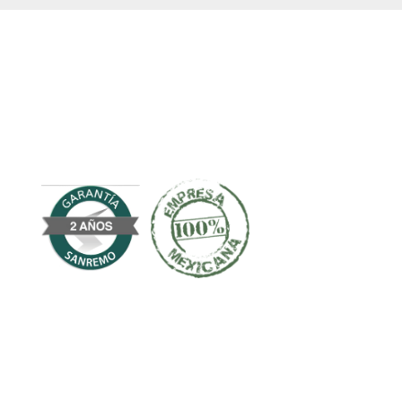
Teléfonos
CDMX 5608-4611 / 5608-4557 / 5632-6308 / 5632-
6309.
Tizayuca (779) 796-1412 / (779) 100-7704
Contacto
Dirección General
direccion@sanremotransformadores.com.mx
Gerencia de Ventas: Ext. 102